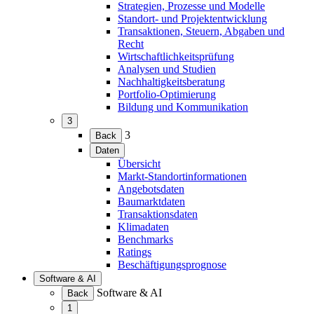
erweitern)
Strategien, Prozesse und Modelle
Standort- und Projektentwicklung
Transaktionen, Steuern, Abgaben und
Recht
Wirtschaftlichkeitsprüfung
Analysen und Studien
Nachhaltigkeitsberatung
Portfolio-Optimierung
Bildung und Kommunikation
3
(Menü
3
Back
erweitern)
Daten
(Menü
Übersicht
erweitern)
Markt-Standortinformationen
Angebotsdaten
Baumarktdaten
Transaktionsdaten
Klimadaten
Benchmarks
Ratings
Beschäftigungsprognose
Software & AI
(Menü
Software & AI
Back
erweitern)
1