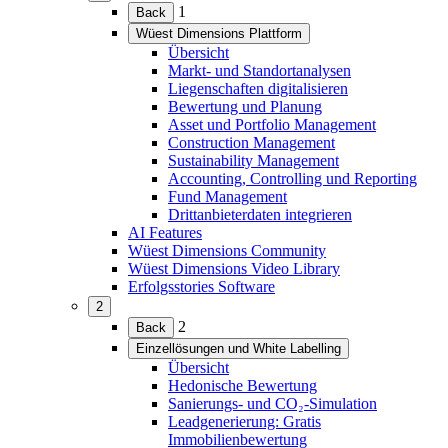
(Menü
1
Back
erweitern)
Wüest Dimensions Plattform
(Menü
Übersicht
erweitern)
Markt- und Standortanalysen
Liegenschaften digitalisieren
Bewertung und Planung
Asset und Portfolio Management
Construction Management
Sustainability Management
Accounting, Controlling und Reporting
Fund Management
Drittanbieterdaten integrieren
AI Features
Wüest Dimensions Community
Wüest Dimensions Video Library
Erfolgsstories Software
2
(Menü
2
Back
erweitern)
Einzellösungen und White Labelling
(Menü
Übersicht
erweitern)
Hedonische Bewertung
Sanierungs- und CO₂-Simulation
Leadgenerierung: Gratis
Immobilienbewertung