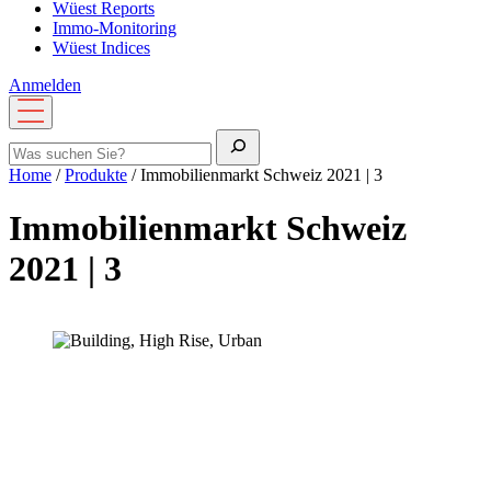
Wüest Reports
Immo-Monitoring
Wüest Indices
Anmelden
Menü
öffnen
Suche
Home
/
Produkte
/
Immobilienmarkt Schweiz 2021 | 3
Immobilienmarkt Schweiz
2021 | 3