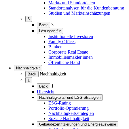
Markt- und Standortdaten
Standortanalysen für die Kundenberatung
Studien und Markteinschätzungen
3
(Menü
3
Back
erweitern)
Lösungen für
(Menü
Institutionelle Investoren
erweitern)
Family Offices
Banken
Corporate Real Estate
Immobilienmakler:innen
Öffentliche Hand
Nachhaltigkeit
(Menü
Nachhaltigkeit
Back
erweitern)
1
(Menü
1
Back
erweitern)
Übersicht
Nachhaltigkeits- und ESG-Strategien
(Menü
ESG-Rating
erweitern)
Portfolio-Optimierung
Nachhaltigkeitsstrategien
Soziale Nachhaltigkeit
Gebäudezertifizierungen und Energieausweise
(Menü