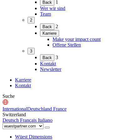
(Menü
1
Back
erweitern)
Wer wir sind
Team
2
(Menü
2
Back
erweitern)
Karriere
(Menü
Make your impact count
erweitern)
Offene Stellen
3
(Menü
3
Back
erweitern)
Kontakt
Newsletter
Karriere
Kontakt
Suche
International
Deutschland
France
Switzerland
Deutsch
Français
Italiano
Wüest Dimensions