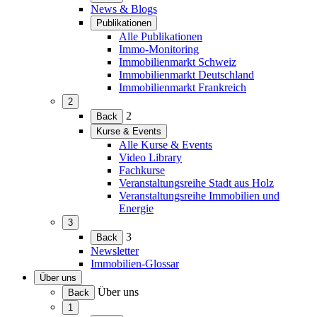
erweitern)
News & Blogs
Publikationen
(Menü
Alle Publikationen
erweitern)
Immo-Monitoring
Immobilienmarkt Schweiz
Immobilienmarkt Deutschland
Immobilienmarkt Frankreich
2
(Menü
2
Back
erweitern)
Kurse & Events
(Menü
Alle Kurse & Events
erweitern)
Video Library
Fachkurse
Veranstaltungsreihe Stadt aus Holz
Veranstaltungsreihe Immobilien und
Energie
3
(Menü
3
Back
erweitern)
Newsletter
Immobilien-Glossar
Über uns
(Menü
Über uns
Back
erweitern)
1