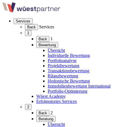
Weiter
zum
Ihnhalt
Navigation
Services
überspringen
(Menü
Services
Back
erweitern)
1
(Menü
1
Back
erweitern)
Bewertung
(Menü
Übersicht
erweitern)
Individuelle Bewertung
Portfolioanalyse
Projektbewertung
Transaktionsbewertung
Bilanzbewertung
Hedonische Bewertung
Immobilienbewertung International
Portfolio-Optimierung
Wüest Academy
Erfolgsstories Services
2
(Menü
2
Back
erweitern)
Beratung
(Menü
Übersicht