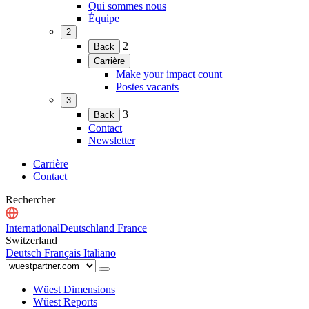
Qui sommes nous
menu)
Équipe
2
(Ouvrir
2
Back
le
Carrière
menu)
(Ouvrir
Make your impact count
le
Postes vacants
menu)
3
(Ouvrir
3
Back
le
Contact
menu)
Newsletter
Carrière
Contact
Rechercher
International
Deutschland
France
Switzerland
Deutsch
Français
Italiano
Wüest Dimensions
Wüest Reports