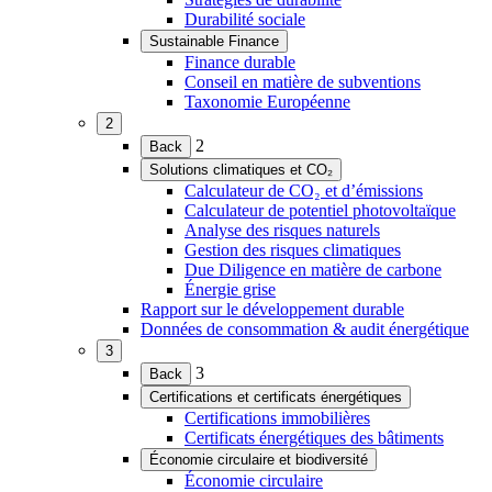
Durabilité sociale
Sustainable Finance
(Ouvrir
Finance durable
le
Conseil en matière de subventions
menu)
Taxonomie Européenne
2
(Ouvrir
2
Back
le
Solutions climatiques et CO₂
menu)
(Ouvrir
Calculateur de CO₂ et d’émissions
le
Calculateur de potentiel photovoltaïque
menu)
Analyse des risques naturels
Gestion des risques climatiques
Due Diligence en matière de carbone
Énergie grise
Rapport sur le développement durable
Données de consommation & audit énergétique
3
(Ouvrir
3
Back
le
Certifications et certificats énergétiques
menu)
(Ouvrir
Certifications immobilières
le
Certificats énergétiques des bâtiments
menu)
Économie circulaire et biodiversité
(Ouvrir
Économie circulaire
le