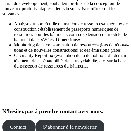
nariat de dévelop­pement, souhaitent profiter de la conception de
nouveaux produits adaptés à leurs besoins. Nos offres sont les
suivantes :
Analyse du porte­feuille en matière de ressources/matériaux de
construction : établis­sement de passe­ports numériques de
ressources pour les bâtiments comme extension du modèle de
bâtiment dans «Wüest Dimensions».
Monitoring de la consom­mation de ressources (lors de rénova­
tions et de nouvelles construc­tions) et des émissions grises
Circularity Reporting (évaluation de la démolition, du déman­
tè­lement, de la sépara­bilité, de la recycla­bilité, etc. sur la base
du passeport de ressources du bâtiment).
N’hésitez pas à prendre contact avec nous.
Contact
S’abonner à la newsletter