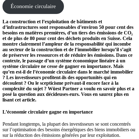
Économie circulaire
La construction et l’exploitation de bâtiments et
d’infrastructures sont respon­sables d’environ 50 pour cent des
besoins en matières premières, d’un tiers des émissions de CO₂
et de plus de 80 pour cent des déchets produits en Suisse. Cela
montre clairement l’ampleur de la respon­sa­bilité qui incombe
au secteur de la construction et de l’immobilier lorsqu’il s’agit
de préserver les ressources et de réduire les émissions. Dans ce
contexte, le passage d’un système écono­mique linéaire à un
système circu­laire ne cesse de gagner en impor­tance. Mais
qu’en est-il de l’économie circu­laire dans le marché immobilier
? Les inves­tis­seurs profitent-ils des oppor­tu­nités qui en
découlent ? Ou le scepti­cisme prévaut-il encore face à la
complexité du sujet ? Wüest Partner a voulu en savoir plus et a
posé la question aux décideuses-eurs. Vous en saurez plus en
lisant cet article.
L’économie circulaire gagne en importance
Pendant longtemps, la plupart des inves­tis­seurs se sont concentrés
sur l’optimisation des besoins énergé­tiques des biens immobi­liers ou
sur la réduction des émissions générées par leur exploi­tation.