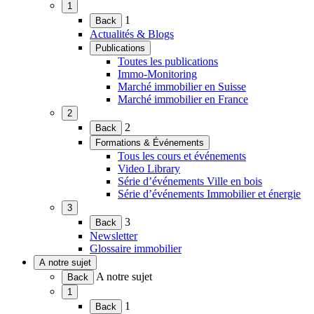
1
menu)
(Ouvrir
1
Back
le
Actualités & Blogs
menu)
Publications
(Ouvrir
Toutes les publications
le
Immo-Monitoring
menu)
Marché immobilier en Suisse
Marché immobilier en France
2
(Ouvrir
2
Back
le
Formations & Événements
menu)
(Ouvrir
Tous les cours et événements
le
Video Library
menu)
Série d’événements Ville en bois
Série d’événements Immobilier et énergie
3
(Ouvrir
3
Back
le
Newsletter
menu)
Glossaire immobilier
A notre sujet
(Ouvrir
A notre sujet
Back
le
1
menu)
(Ouvrir
1
Back
le