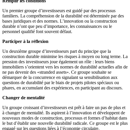
Remplir les condi­tions
Un premier groupe d’investisseurs est guidé par des processus
familiers. La compré­hension de la durabilité est déter­minée par des
bases juridiques et des normes. L’innovation ou la construction
durable n’ont que peu d’importance, les connais­sances ou le
personnel qualifié font souvent défaut.
Participer à la réflexion
Un deuxième groupe d’investisseurs part du principe que la
construction durable minimise les risques à moyen ou long terme. La
pression des inves­tis­seurs joue également un rôle : leurs biens
immobi­liers s’orientent vers les normes de durabilité actuelles afin de
ne pas devenir des «stranded assets». Ce groupe souhaite se
démarquer de la concur­rence en signalant sa sensi­bi­li­sation aux
questions de durabilité par le biais de projets pilotes spéciaux ou
phares, en accumulant des expériences, en parti­cipant au discours.
Changer de mentalité
Un groupe croissant d’investisseurs est prêt à faire un pas de plus et
à changer de mentalité. Ils aspirent à l’innovation et développent de
nouveaux modes de construction, processus et formes d’habitat dans
le but d’établir une nouvelle durabilité radicale. Ce groupe est le plus
engagé sur les questions liées à l’économie circu­laire.