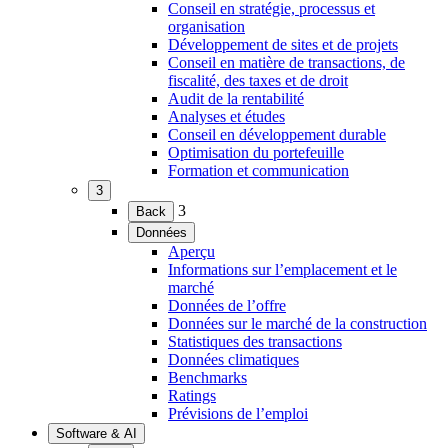
le
Conseil en stratégie, processus et
menu)
organisation
Développement de sites et de projets
Conseil en matière de transactions, de
fiscalité, des taxes et de droit
Audit de la rentabilité
Analyses et études
Conseil en développement durable
Optimisation du portefeuille
Formation et communication
3
(Ouvrir
3
Back
le
Données
menu)
(Ouvrir
Aperçu
le
Informations sur l’emplacement et le
menu)
marché
Données de l’offre
Données sur le marché de la construction
Statistiques des transactions
Données climatiques
Benchmarks
Ratings
Prévisions de l’emploi
Software & AI
(Ouvrir