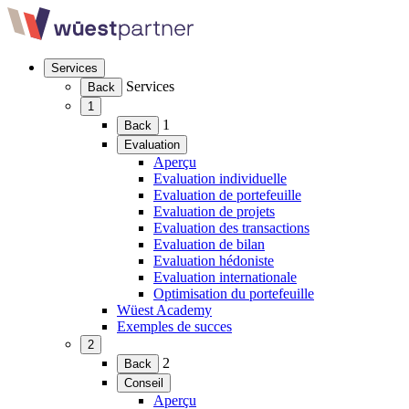
Vers
le
contenu
Skip
Services
navigation
(Ouvrir
Services
Back
le
1
menu)
(Ouvrir
1
Back
le
Evaluation
menu)
(Ouvrir
Aperçu
le
Evaluation individuelle
menu)
Evaluation de portefeuille
Evaluation de projets
Evaluation des transactions
Evaluation de bilan
Evaluation hédoniste
Evaluation internationale
Optimisation du portefeuille
Wüest Academy
Exemples de succes
2
(Ouvrir
2
Back
le
Conseil
menu)
(Ouvrir
Aperçu