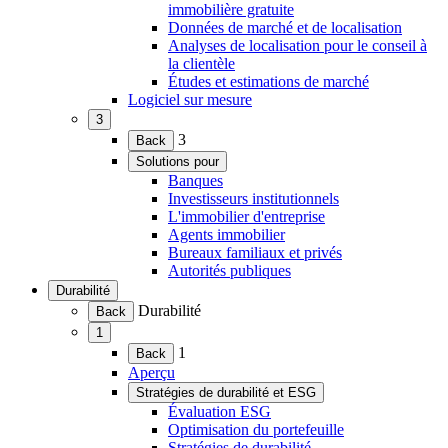
immobilière gratuite
Données de marché et de localisation
Analyses de localisation pour le conseil à
la clientèle
Études et estimations de marché
Logiciel sur mesure
3
(Ouvrir
3
Back
le
Solutions pour
menu)
(Ouvrir
Banques
le
Investisseurs institutionnels
menu)
L'immobilier d'entreprise
Agents immobilier
Bureaux familiaux et privés
Autorités publiques
Durabilité
(Ouvrir
Durabilité
Back
le
1
menu)
(Ouvrir
1
Back
le
Aperçu
menu)
Stratégies de durabilité et ESG
(Ouvrir
Évaluation ESG
le
Optimisation du portefeuille
menu)
Stratégies de durabilité