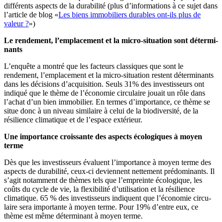
diffé­rents aspects de la durabilité (plus d’informations à ce sujet dans
l’article de blog «
Les biens immobi­liers durables ont-ils plus de
valeur ?
»)
Le rendement, l’emplacement et la micro-situation sont déter­mi­
nants
L’enquête a montré que les facteurs classiques que sont le
rendement, l’emplacement et la micro-situation restent déter­mi­nants
dans les décisions d’acquisition. Seuls 31% des inves­tis­seurs ont
indiqué que le thème de l’économie circu­laire jouait un rôle dans
l’achat d’un bien immobilier. En termes d’importance, ce thème se
situe donc à un niveau similaire à celui de la biodi­versité, de la
résilience climatique et de l’espace extérieur.
Une impor­tance crois­sante des aspects écolo­giques à moyen
terme
Dès que les inves­tis­seurs évaluent l’importance à moyen terme des
aspects de durabilité, ceux-ci deviennent nettement prédo­mi­nants. Il
s’agit notamment de thèmes tels que l’empreinte écolo­gique, les
coûts du cycle de vie, la flexi­bilité d’utilisation et la résilience
climatique. 65 % des inves­tis­seurs indiquent que l’économie circu­
laire sera impor­tante à moyen terme. Pour 19% d’entre eux, ce
thème est même déter­minant à moyen terme.