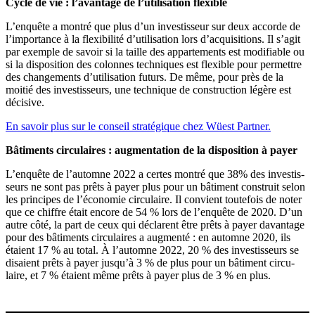
Cycle de vie : l’avantage de l’utilisation flexible
L’enquête a montré que plus d’un inves­tisseur sur deux accorde de
l’importance à la flexi­bilité d’utilisation lors d’acquisitions. Il s’agit
par exemple de savoir si la taille des appar­te­ments est modifiable ou
si la dispo­sition des colonnes techniques est flexible pour permettre
des change­ments d’utilisation futurs. De même, pour près de la
moitié des inves­tis­seurs, une technique de construction légère est
décisive.
En savoir plus sur le conseil straté­gique chez Wüest Partner.
Bâtiments circu­laires : augmen­tation de la dispo­sition à payer
L’enquête de l’automne 2022 a certes montré que 38% des inves­tis­
seurs ne sont pas prêts à payer plus pour un bâtiment construit selon
les principes de l’économie circu­laire. Il convient toutefois de noter
que ce chiffre était encore de 54 % lors de l’enquête de 2020. D’un
autre côté, la part de ceux qui déclarent être prêts à payer davantage
pour des bâtiments circu­laires a augmenté : en automne 2020, ils
étaient 17 % au total. À l’automne 2022, 20 % des inves­tis­seurs se
disaient prêts à payer jusqu’à 3 % de plus pour un bâtiment circu­
laire, et 7 % étaient même prêts à payer plus de 3 % en plus.