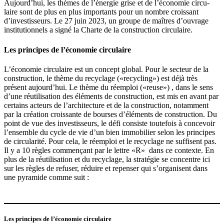
Aujourd’hui, les thèmes de l’énergie grise et de l’économie circu­
laire sont de plus en plus impor­tants pour un nombre croissant
d’investisseurs. Le 27 juin 2023, un groupe de maîtres d’ouvrage
insti­tu­tionnels a signé la Charte de la construction circu­laire.
Les principes de l’économie circulaire
L’économie circu­laire est un concept global. Pour le secteur de la
construction, le thème du recyclage («recycling») est déjà très
présent aujourd’hui. Le thème du réemploi («reuse») , dans le sens
d’une réuti­li­sation des éléments de construction, est mis en avant par
certains acteurs de l’architecture et de la construction, notamment
par la création crois­sante de bourses d’éléments de construction. Du
point de vue des inves­tis­seurs, le défi consiste toutefois à concevoir
l’ensemble du cycle de vie d’un bien immobilier selon les principes
de circu­larité. Pour cela, le réemploi et le recyclage ne suffisent pas.
Il y a 10 règles commençant par le lettre «R» dans ce contexte. En
plus de la réuti­li­sation et du recyclage, la stratégie se concentre ici
sur les règles de refuser, réduire et repenser qui s’organisent dans
une pyramide comme suit :
Les principes de l’économie circulaire