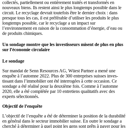
collectés, partiel­lement ou entiè­rement traités et trans­formés en
nouveaux biens. Ils restent ainsi le plus longtemps possible dans le
circuit. Le recyclage devrait toutefois être le dernier choix : dans
presque tous les cas, il est préfé­rable d’utiliser les produits le plus
longtemps possible, car le recyclage a un impact sur
l’environnement en raison de la consom­mation d’énergie, d’eau ou
de produits chimiques.
Un sondage montre que les investisseurs misent de plus en plus
sur l’économie circulaire
Le sondage
Sur mandat de Senn Resources AG, Wüest Partner a mené une
enquête à l’automne 2022. Plus de 300 entre­prises suisses inves­
tissant dans l’immobilier ont été inter­rogées à cette occasion. Ce
sondage a été réalisé pour la deuxième fois. Comme à l’automne
2020, elle a été complétée par 10 entre­tiens quali­tatifs avec des
experts sélec­tionnés.
Objectif de l’enquête
L’objectif de l’enquête a été de déter­miner la position de la durabilité
en général dans le secteur immobilier suisse. En outre le sondage a
cherché à déter­miner à quel point les gens sont prêts à payer pour les