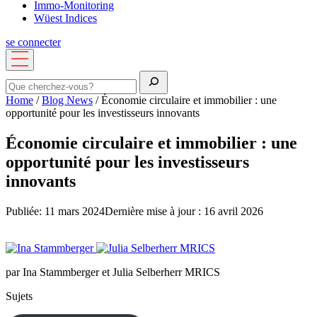
Immo-Monitoring
Wüest Indices
se connecter
Ouvrir
le
menu
Rechercher
Home
/
Blog News
/
Économie circulaire et immobilier : une
opportunité pour les investisseurs innovants
Économie circulaire et immobilier : une
opportunité pour les investisseurs
innovants
Publiée: 11 mars 2024
Dernière mise à jour : 16 avril 2026
par Ina Stammberger et Julia Selberherr MRICS
Sujets