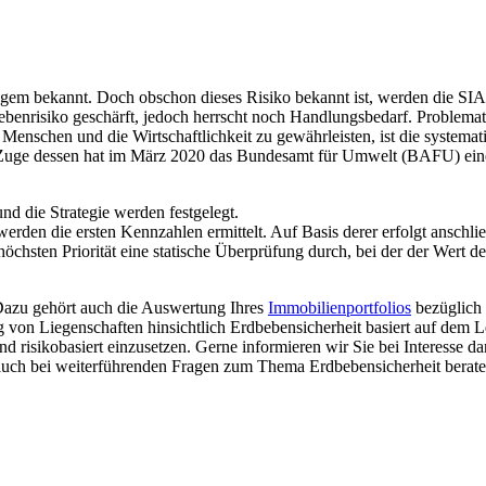
ngem bekannt. Doch obschon dieses Risiko bekannt ist, werden die SIA-
ebenrisiko geschärft, jedoch herrscht noch Handlungsbedarf. Problemat
nschen und die Wirtschaftlichkeit zu gewähr­leisten, ist die syste­ma­
Zuge dessen hat im März 2020 das Bundesamt für Umwelt (BAFU) einen d
und die Strategie werden festgelegt.
s werden die ersten Kennzahlen ermittelt. Auf Basis derer erfolgt ansch
öchsten Priorität eine statische Überprüfung durch, bei der der Wert d
 Dazu gehört auch die Auswertung Ihres
Immobilienportfolios
bezüglich 
ung von Liegenschaften hinsichtlich Erdbebensicherheit basiert auf dem
risiko­ba­siert einzu­setzen. Gerne infor­mieren wir Sie bei Interesse da
auch bei weiterfüh­renden Fragen zum Thema Erdbebensicherheit berate