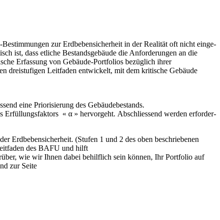
Bestimmungen zur Erdbebensicherheit in der Realität oft nicht einge­
isch ist, dass etliche Bestandsgebäude die Anforderungen an die
tische Erfassung von Gebäude-Portfolios bezüglich ihrer
reis­tu­figen Leitfaden entwi­ckelt, mit dem kritische Gebäude
liessend eine Priorisierung des Gebäudebestands.
es Erfüllungsfaktors « α » hervorgeht. Abschliessend werden erfor­der­
der Erdbebensicherheit. (Stufen 1 und 2 des oben beschrie­benen
 Leitfaden des BAFU und hilft
rüber, wie wir Ihnen dabei behil­flich sein können, Ihr Portfolio auf
nd zur Seite