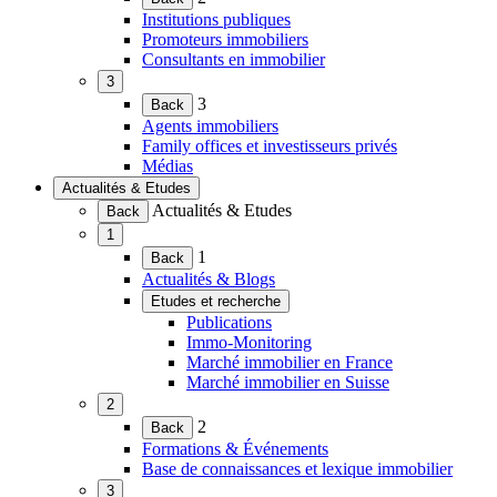
le
Institutions publiques
menu)
Promoteurs immobiliers
Consultants en immobilier
3
(Ouvrir
3
Back
le
Agents immobiliers
menu)
Family offices et investisseurs privés
Médias
Actualités & Etudes
(Ouvrir
Actualités & Etudes
Back
le
1
menu)
(Ouvrir
1
Back
le
Actualités & Blogs
menu)
Etudes et recherche
(Ouvrir
Publications
le
Immo-Monitoring
menu)
Marché immobilier en France
Marché immobilier en Suisse
2
(Ouvrir
2
Back
le
Formations & Événements
menu)
Base de connaissances et lexique immobilier
3