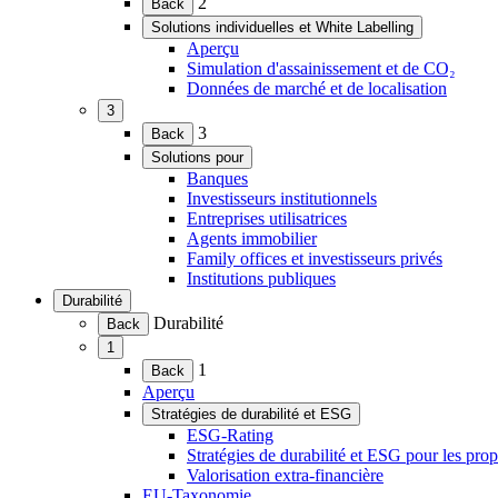
2
Back
le
Solutions individuelles et White Labelling
menu)
(Ouvrir
Aperçu
le
Simulation d'assainissement et de CO₂
menu)
Données de marché et de localisation
3
(Ouvrir
3
Back
le
Solutions pour
menu)
(Ouvrir
Banques
le
Investisseurs institutionnels
menu)
Entreprises utilisatrices
Agents immobilier
Family offices et investisseurs privés
Institutions publiques
Durabilité
(Ouvrir
Durabilité
Back
le
1
menu)
(Ouvrir
1
Back
le
Aperçu
menu)
Stratégies de durabilité et ESG
(Ouvrir
ESG-Rating
le
Stratégies de durabilité et ESG pour les prop
menu)
Valorisation extra-financière
EU-Taxonomie