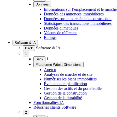
le
Données
menu)
(Ouvrir
Informations sur l’emplacement et le marché
le
Données des annonces immobilières
menu)
Données sur le marché de la construction
Statistiques des transactions immobilières
Données climatiques
Valeurs de référence
Ratings
Software & IA
(Ouvrir
Software & IA
Back
le
1
menu)
(Ouvrir
1
Back
le
Plateforme Wüest Dimensions
menu)
(Ouvrir
Aperçu
le
Analyses de marché et de site
menu)
Numériser les biens immobiliers
Évaluation et planification
Gestion des actifs et du portefeuille
Gestion de la construction
Gestion de la durabilité
Fonctionnalités IA
Réussites clients Software
2
(Ouvrir