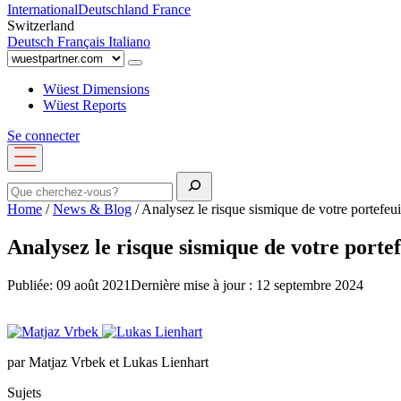
International
Deutschland
France
Switzerland
Deutsch
Français
Italiano
Wüest Dimensions
Wüest Reports
Se connecter
Ouvrir
le
menu
Rechercher
Home
/
News & Blog
/
Analysez le risque sismique de votre portefeu
Analysez le risque sismique de votre porte
Publiée: 09 août 2021
Dernière mise à jour : 12 septembre 2024
par Matjaz Vrbek et Lukas Lienhart
Sujets