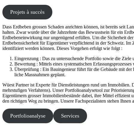
Projets à succès
Dass Erdbeben grossen Schaden anrichten können, ist bereits seit La
halten. Zwar wurde über die Jahrzehnte das Bewusstsein für ein Erdb
Erdbebeneinwirkung nur ungenügend erfüllen. Um die Sicherheit der Me
Erdbebensicherheit für Eigentümer verpflichtend in der Schweiz. Im 
identi­fi­ziert werden können. Dieses Vorgehen erfolgt wie folgt :
Eingrenzung : Das zu unter­su­chende Portfolio sowie die Ziele 
Bewertung : Mittels eines syste­ma­ti­schen Erfassungsprozesse
Überprüfung : Ein Bauingenieur führt für die Gebäude mit der h
liche Massnahmen geplant.
Wüest Partner ist Experte für Dienstleistungen rund um Immobilien.
mehrs­tu­figen Verfahrens). Unser Portfolioanalysetool zur Priorisier
Eigentümern grosser Immobilienbestände dabei, ihre Mittel effizient und 
den richtigen Weg zu bringen. Unsere Fachspezialisten stehen Ihnen 
Portfolioanalyse
Services