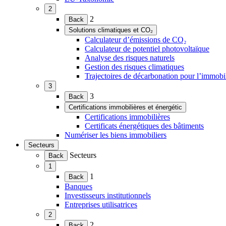
2
(Ouvrir
2
Back
le
Solutions climatiques et CO₂
menu)
(Ouvrir
Calculateur d’émissions de CO₂
le
Calculateur de potentiel photovoltaïque
menu)
Analyse des risques naturels
Gestion des risques climatiques
Trajectoires de décarbonation pour l’immobil
3
(Ouvrir
3
Back
le
Certifications immobilières et énergétic
menu)
(Ouvrir
Certifications immobilières
le
Certificats énergétiques des bâtiments
menu)
Numériser les biens immobiliers
Secteurs
(Ouvrir
Secteurs
Back
le
1
menu)
(Ouvrir
1
Back
le
Banques
menu)
Investisseurs institutionnels
Entreprises utilisatrices
2
(Ouvrir
2
Back