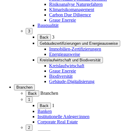
Risikoanalyse Naturgefahren
Klimarisikomanagement
Carbon Due Diligence
Graue Energie
Bauqualität
3
(Menü
3
Back
erweitern)
Gebäudezertifizierungen und Energieausweise
(Menü
Immobilien-Zertifizierungen
erweitern)
Energieausweise
Kreislaufwirtschaft und Biodiversität
(Menü
Kreislaufwirtschaft
erweitern)
Graue Energie
Biodiversität
Gebäude-Digitalisierung
Branchen
(Menü
Branchen
Back
erweitern)
1
(Menü
1
Back
erweitern)
Banken
Institutionelle Anleger:innen
Corporate Real Estate
2