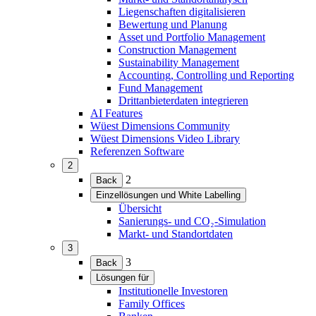
Liegenschaften digitalisieren
Bewertung und Planung
Asset und Portfolio Management
Construction Management
Sustainability Management
Accounting, Controlling und Reporting
Fund Management
Drittanbieterdaten integrieren
AI Features
Wüest Dimensions Community
Wüest Dimensions Video Library
Referenzen Software
2
(Menü
2
Back
erweitern)
Einzellösungen und White Labelling
(Menü
Übersicht
erweitern)
Sanierungs- und CO₂-Simulation
Markt- und Standortdaten
3
(Menü
3
Back
erweitern)
Lösungen für
(Menü
Institutionelle Investoren
erweitern)
Family Offices