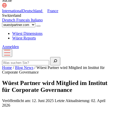
Suche
International
Deutschland
France
Switzerland
Deutsch
Français
Italiano
Wüest Dimensions
Wüest Reports
Anmelden
Menü
öffnen
Suche
Home
/
Blog News
/
Wüest Partner wird Mitglied im Institut für
Corporate Governance
Wüest Partner wird Mitglied im Institut
für Corporate Governance
Veröffentlicht am: 12. Juni 2025
Letzte Aktualisierung: 02. April
2026