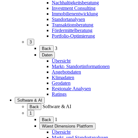
Nachhaltigkeitsberatung
Investment Consulting
Immobilienentwicklung
Standortanalysen
Transaktionsberatung
Fördermittelberatung
Portfolio-Optimierung
3
(Menü
3
Back
erweitern)
Daten
(Menü
Übersicht
erweitern)
Markt- Standortinformationen
Angebotsdaten
Klimadaten
Geodaten
Regionale Analysen
Ratings
Software & AI
(Menü
Software & AI
Back
erweitern)
1
(Menü
1
Back
erweitern)
Wüest Dimensions Plattform
(Menü
Übersicht
erweitern)
Markt- und Standortanalysen