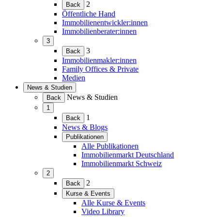
(Menü
2
Back
erweitern)
Öffentliche Hand
Immobilienentwickler:innen
Immobilienberater:innen
3
(Menü
3
Back
erweitern)
Immobilienmakler:innen
Family Offices & Private
Medien
News & Studien
(Menü
News & Studien
Back
erweitern)
1
(Menü
1
Back
erweitern)
News & Blogs
Publikationen
(Menü
Alle Publikationen
erweitern)
Immobilienmarkt Deutschland
Immobilienmarkt Schweiz
2
(Menü
2
Back
erweitern)
Kurse & Events
(Menü
Alle Kurse & Events
erweitern)
Video Library