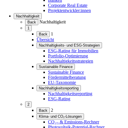
Banken
Corporate Real Estate
Projektentwickler:innen
Nachhaltigkeit
(Menü
Nachhaltigkeit
Back
erweitern)
1
(Menü
1
Back
erweitern)
Übersicht
Nachhaltigkeits- und ESG-Strategien
(Menü
ESG-Rating für Immobilien
erweitern)
Portfolio-Optimierung
Nachhaltigkeitsstrategien
Sustainable Finance
(Menü
Sustainable Finance
erweitern)
Fördermittelberatung
EU-Taxonomie
Nachhaltigkeitsreporting
(Menü
Nachhaltigkeitsreporting
erweitern)
ESG-Rating
2
(Menü
2
Back
erweitern)
Klima- und CO₂-Lösungen
(Menü
CO₂– & Emissions-Rechner
erweitern)
Photovoltaik-Potential-Rechner