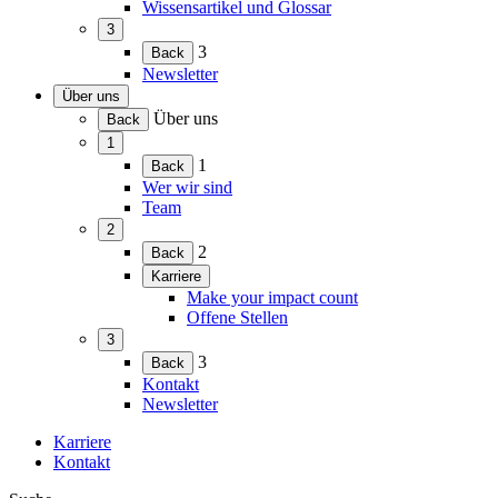
Wissensartikel und Glossar
3
(Menü
3
Back
erweitern)
Newsletter
Über uns
(Menü
Über uns
Back
erweitern)
1
(Menü
1
Back
erweitern)
Wer wir sind
Team
2
(Menü
2
Back
erweitern)
Karriere
(Menü
Make your impact count
erweitern)
Offene Stellen
3
(Menü
3
Back
erweitern)
Kontakt
Newsletter
Karriere
Kontakt