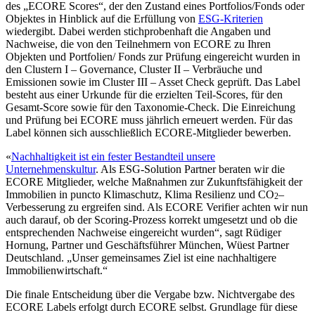
des „ECORE Scores“, der den Zustand eines Portfolios/Fonds oder
Objektes in Hinblick auf die Erfüllung von
ESG-Kriterien
wiedergibt. Dabei werden stich­pro­benhaft die Angaben und
Nachweise, die von den Teilnehmern von ECORE zu Ihren
Objekten und Portfolien/ Fonds zur Prüfung einge­reicht wurden in
den Clustern I – Governance, Cluster II – Verbräuche und
Emissionen sowie im Cluster III – Asset Check geprüft. Das Label
besteht aus einer Urkunde für die erzielten Teil-Scores, für den
Gesamt-Score sowie für den Taxonomie-Check. Die Einreichung
und Prüfung bei ECORE muss jährlich erneuert werden. Für das
Label können sich ausschließlich ECORE-Mitglieder bewerben.
«
Nachhaltigkeit ist ein fester Bestandteil unsere
Unternehmenskultur
. Als ESG-Solution Partner beraten wir die
ECORE Mitglieder, welche Maßnahmen zur Zukunftsfähigkeit der
Immobilien in puncto Klimaschutz, Klima Resilienz und CO
–
2
Verbesserung zu ergreifen sind. Als ECORE Verifier achten wir nun
auch darauf, ob der Scoring-Prozess korrekt umgesetzt und ob die
entspre­chenden Nachweise einge­reicht wurden“, sagt Rüdiger
Hornung, Partner und Geschäftsführer München, Wüest Partner
Deutschland. „Unser gemein­sames Ziel ist eine nachhal­tigere
Immobilienwirtschaft.“
Die finale Entscheidung über die Vergabe bzw. Nichtvergabe des
ECORE Labels erfolgt durch ECORE selbst. Grundlage für diese