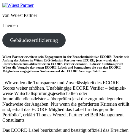
von Wüest Partner
Themen
Gebäudezertifizierung
Wüest Partner erweitert sein Engagement in der Brancheninitiative ECORE: Bereits seit
Anfang des Jahres ist Wüest ESG-Solution Partner von ECORE, jetzt wurde das
Unternehmen zum akkreditierten ECORE-Verifier ernannt. In dieser Funktion prüft
Wüest die Vergabe der neuen ECORE-Labels und begutachtet die von den ECORE
Mitgliedern eingegebenen Nachweise auf der ECORE Scoring-Plattform.
„Wir wollen die Transparenz und Zuverlässigkeit des ECORE
Scores weiter erhöhen. Unabhängige ECORE Verifier – beispiels­
weise Wirtschaftsprüfungsgesellschaften oder
Immobiliendienstleister – überprüfen jetzt die zugrun­de­lie­genden
Nachweise der Angaben. Nur wenn die gefor­derten Kriterien erfüllt
sind, erhält das ECORE Mitglied das Label für das geprüfte
Portfolio“, erklärt Thomas Wenzel, Partner bei Bell Management
Consultants.
Das ECORE-Label beurkundet und bestätigt offiziell das Erreichen