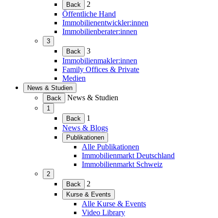
(Menü
2
Back
erweitern)
Öffentliche Hand
Immobilienentwickler:innen
Immobilienberater:innen
3
(Menü
3
Back
erweitern)
Immobilienmakler:innen
Family Offices & Private
Medien
News & Studien
(Menü
News & Studien
Back
erweitern)
1
(Menü
1
Back
erweitern)
News & Blogs
Publikationen
(Menü
Alle Publikationen
erweitern)
Immobilienmarkt Deutschland
Immobilienmarkt Schweiz
2
(Menü
2
Back
erweitern)
Kurse & Events
(Menü
Alle Kurse & Events
erweitern)
Video Library