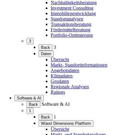
Nachhaltigkeitsberatung
Investment Consulting
Immobilienentwicklung
Standortanalysen
Transaktionsberatung
Fördermittelberatung
Portfolio-Optimierung
3
(Menü
3
Back
erweitern)
Daten
(Menü
Übersicht
erweitern)
Markt- Standortinformationen
Angebotsdaten
Klimadaten
Geodaten
Regionale Analysen
Ratings
Software & AI
(Menü
Software & AI
Back
erweitern)
1
(Menü
1
Back
erweitern)
Wüest Dimensions Plattform
(Menü
Übersicht
erweitern)
Markt- und Standortanalysen