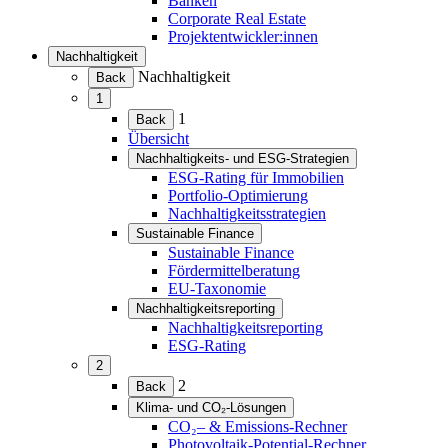
Banken
Corporate Real Estate
Projektentwickler:innen
Nachhaltigkeit
(Menü
Nachhaltigkeit
Back
erweitern)
1
(Menü
1
Back
erweitern)
Übersicht
Nachhaltigkeits- und ESG-Strategien
(Menü
ESG-Rating für Immobilien
erweitern)
Portfolio-Optimierung
Nachhaltigkeitsstrategien
Sustainable Finance
(Menü
Sustainable Finance
erweitern)
Fördermittelberatung
EU-Taxonomie
Nachhaltigkeitsreporting
(Menü
Nachhaltigkeitsreporting
erweitern)
ESG-Rating
2
(Menü
2
Back
erweitern)
Klima- und CO₂-Lösungen
(Menü
CO₂– & Emissions-Rechner
erweitern)
Photovoltaik-Potential-Rechner