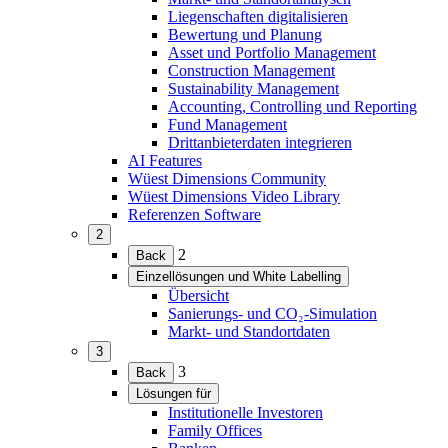
Liegenschaften digitalisieren
Bewertung und Planung
Asset und Portfolio Management
Construction Management
Sustainability Management
Accounting, Controlling und Reporting
Fund Management
Drittanbieterdaten integrieren
AI Features
Wüest Dimensions Community
Wüest Dimensions Video Library
Referenzen Software
2
(Menü
2
Back
erweitern)
Einzellösungen und White Labelling
(Menü
Übersicht
erweitern)
Sanierungs- und CO₂-Simulation
Markt- und Standortdaten
3
(Menü
3
Back
erweitern)
Lösungen für
(Menü
Institutionelle Investoren
erweitern)
Family Offices