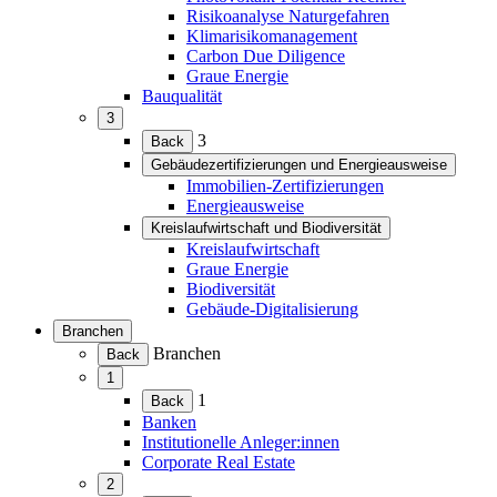
Risikoanalyse Naturgefahren
Klimarisikomanagement
Carbon Due Diligence
Graue Energie
Bauqualität
3
(Menü
3
Back
erweitern)
Gebäudezertifizierungen und Energieausweise
(Menü
Immobilien-Zertifizierungen
erweitern)
Energieausweise
Kreislaufwirtschaft und Biodiversität
(Menü
Kreislaufwirtschaft
erweitern)
Graue Energie
Biodiversität
Gebäude-Digitalisierung
Branchen
(Menü
Branchen
Back
erweitern)
1
(Menü
1
Back
erweitern)
Banken
Institutionelle Anleger:innen
Corporate Real Estate
2