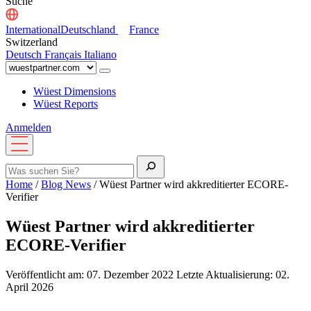
Suche
International
Deutschland
France
Switzerland
Deutsch
Français
Italiano
Wüest Dimensions
Wüest Reports
Anmelden
Menü
öffnen
Suche
Home
/
Blog News
/
Wüest Partner wird akkreditierter ECORE-
Verifier
Wüest Partner wird akkreditierter
ECORE-Verifier
Veröffentlicht am: 07. Dezember 2022
Letzte Aktualisierung: 02.
April 2026