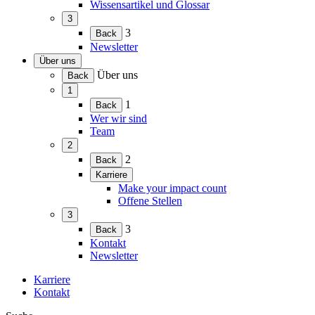
Wissensartikel und Glossar
3
(Menü
3
Back
erweitern)
Newsletter
Über uns
(Menü
Über uns
Back
erweitern)
1
(Menü
1
Back
erweitern)
Wer wir sind
Team
2
(Menü
2
Back
erweitern)
Karriere
(Menü
Make your impact count
erweitern)
Offene Stellen
3
(Menü
3
Back
erweitern)
Kontakt
Newsletter
Karriere
Kontakt