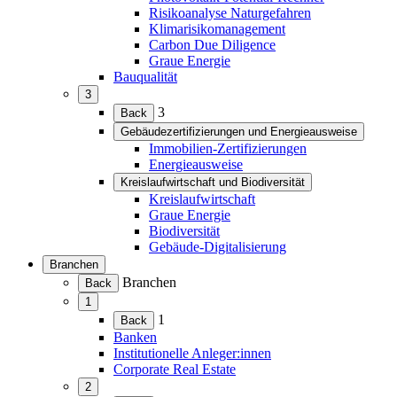
Risikoanalyse Naturgefahren
Klimarisikomanagement
Carbon Due Diligence
Graue Energie
Bauqualität
3
(Menü
3
Back
erweitern)
Gebäudezertifizierungen und Energieausweise
(Menü
Immobilien-Zertifizierungen
erweitern)
Energieausweise
Kreislaufwirtschaft und Biodiversität
(Menü
Kreislaufwirtschaft
erweitern)
Graue Energie
Biodiversität
Gebäude-Digitalisierung
Branchen
(Menü
Branchen
Back
erweitern)
1
(Menü
1
Back
erweitern)
Banken
Institutionelle Anleger:innen
Corporate Real Estate
2