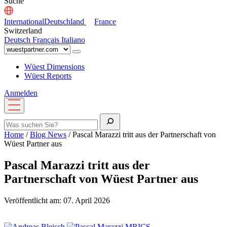
Suche
International
Deutschland
France
Switzerland
Deutsch
Français
Italiano
Wüest Dimensions
Wüest Reports
Anmelden
Menü
öffnen
Suche
Home
/
Blog News
/
Pascal Marazzi tritt aus der Partnerschaft von
Wüest Partner aus
Pascal Marazzi tritt aus der
Partnerschaft von Wüest Partner aus
Veröffentlicht am: 07. April 2026