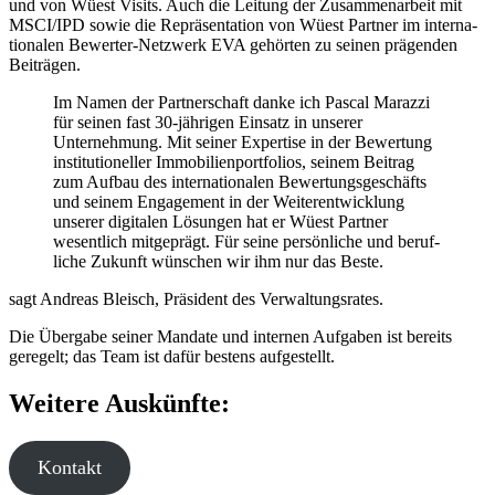
und von Wüest Visits. Auch die Leitung der Zusammenarbeit mit
MSCI/IPD sowie die Repräsentation von Wüest Partner im inter­na­
tio­nalen Bewerter-Netzwerk EVA gehörten zu seinen prägenden
Beiträgen.
Im Namen der Partnerschaft danke ich Pascal Marazzi
für seinen fast 30-jährigen Einsatz in unserer
Unternehmung. Mit seiner Expertise in der Bewertung
insti­tu­tio­neller Immobilienportfolios, seinem Beitrag
zum Aufbau des inter­na­tio­nalen Bewertungsgeschäfts
und seinem Engagement in der Weiterentwicklung
unserer digitalen Lösungen hat er Wüest Partner
wesentlich mitge­prägt. Für seine persön­liche und beruf­
liche Zukunft wünschen wir ihm nur das Beste.
sagt Andreas Bleisch, Präsident des Verwaltungsrates.
Die Übergabe seiner Mandate und internen Aufgaben ist bereits
geregelt; das Team ist dafür bestens aufge­stellt.
Weitere Auskünfte:
Kontakt