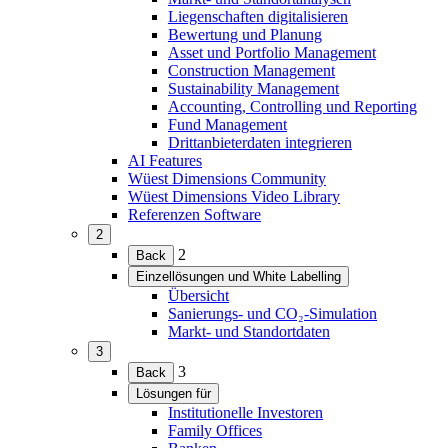
Liegenschaften digitalisieren
Bewertung und Planung
Asset und Portfolio Management
Construction Management
Sustainability Management
Accounting, Controlling und Reporting
Fund Management
Drittanbieterdaten integrieren
AI Features
Wüest Dimensions Community
Wüest Dimensions Video Library
Referenzen Software
2
(Menü
2
Back
erweitern)
Einzellösungen und White Labelling
(Menü
Übersicht
erweitern)
Sanierungs- und CO₂-Simulation
Markt- und Standortdaten
3
(Menü
3
Back
erweitern)
Lösungen für
(Menü
Institutionelle Investoren
erweitern)
Family Offices