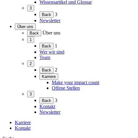
Wissensartikel und Glossar
3
(Menü
3
Back
erweitern)
Newsletter
Über uns
(Menü
Über uns
Back
erweitern)
1
(Menü
1
Back
erweitern)
Wer wir sind
Team
2
(Menü
2
Back
erweitern)
Karriere
(Menü
Make your impact count
erweitern)
Offene Stellen
3
(Menü
3
Back
erweitern)
Kontakt
Newsletter
Karriere
Kontakt