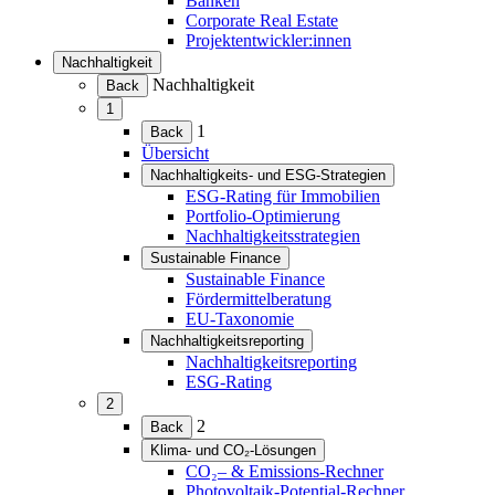
Banken
Corporate Real Estate
Projektentwickler:innen
Nachhaltigkeit
(Menü
Nachhaltigkeit
Back
erweitern)
1
(Menü
1
Back
erweitern)
Übersicht
Nachhaltigkeits- und ESG-Strategien
(Menü
ESG-Rating für Immobilien
erweitern)
Portfolio-Optimierung
Nachhaltigkeitsstrategien
Sustainable Finance
(Menü
Sustainable Finance
erweitern)
Fördermittelberatung
EU-Taxonomie
Nachhaltigkeitsreporting
(Menü
Nachhaltigkeitsreporting
erweitern)
ESG-Rating
2
(Menü
2
Back
erweitern)
Klima- und CO₂-Lösungen
(Menü
CO₂– & Emissions-Rechner
erweitern)
Photovoltaik-Potential-Rechner