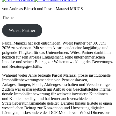
von Andreas Bleisch und Pascal Marazzi MRICS
Themen
Wüest Partner
Pascal Marazzi hat sich entschieden, Wüest Partner per 30. Juni
2026 zu verlassen. Mit seinem Austritt endet eine langjährige und
prägende Tätigkeit für das Unternehmen. Wüest Partner dankt ihm
herzlich für sein grosses Engagement, seine unter­neh­me­ri­schen
Impulse und seinen Beitrag zur Weiterentwicklung des Bewertungs-
und Beratungsgeschäfts.
Während vieler Jahre betreute Pascal Marazzi grosse insti­tu­tio­nelle
Immobilienbewertungsmandate von Pensionskassen,
Anlagestiftungen, Fonds, Aktiengesellschaften und Versicherungen.
Zudem war er massgeblich am Aufbau des Geschäftsfeldes inter­na­
tionale Immobilienbewertung für weltweit inves­tierte Kundinnen
und Kunden beteiligt und hat ferner auch verschiedene
Strategieberatungsmandate geleitet. Darüber hinaus leistete er einen
wesent­lichen Beitrag zur Konzeption und Umsetzung digitaler
Lösungen, insbe­sondere des DCF-Moduls von Wüest Dimensions