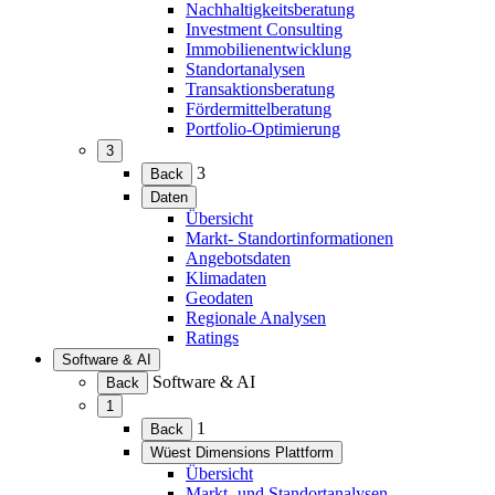
Nachhaltigkeitsberatung
Investment Consulting
Immobilienentwicklung
Standortanalysen
Transaktionsberatung
Fördermittelberatung
Portfolio-Optimierung
3
(Menü
3
Back
erweitern)
Daten
(Menü
Übersicht
erweitern)
Markt- Standortinformationen
Angebotsdaten
Klimadaten
Geodaten
Regionale Analysen
Ratings
Software & AI
(Menü
Software & AI
Back
erweitern)
1
(Menü
1
Back
erweitern)
Wüest Dimensions Plattform
(Menü
Übersicht
erweitern)
Markt- und Standortanalysen