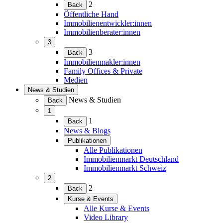
(Menü
2
Back
erweitern)
Öffentliche Hand
Immobilienentwickler:innen
Immobilienberater:innen
3
(Menü
3
Back
erweitern)
Immobilienmakler:innen
Family Offices & Private
Medien
News & Studien
(Menü
News & Studien
Back
erweitern)
1
(Menü
1
Back
erweitern)
News & Blogs
Publikationen
(Menü
Alle Publikationen
erweitern)
Immobilienmarkt Deutschland
Immobilienmarkt Schweiz
2
(Menü
2
Back
erweitern)
Kurse & Events
(Menü
Alle Kurse & Events
erweitern)
Video Library